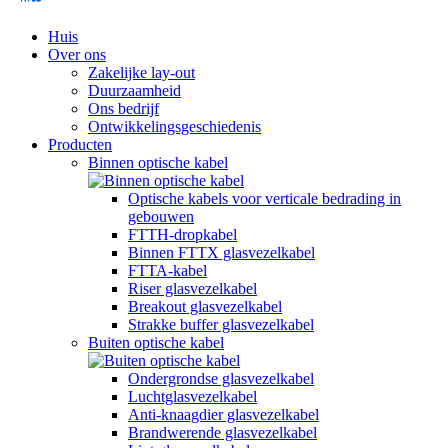
Huis
Over ons
Zakelijke lay-out
Duurzaamheid
Ons bedrijf
Ontwikkelingsgeschiedenis
Producten
Binnen optische kabel
Optische kabels voor verticale bedrading in
gebouwen
FTTH-dropkabel
Binnen FTTX glasvezelkabel
FTTA-kabel
Riser glasvezelkabel
Breakout glasvezelkabel
Strakke buffer glasvezelkabel
Buiten optische kabel
Ondergrondse glasvezelkabel
Luchtglasvezelkabel
Anti-knaagdier glasvezelkabel
Brandwerende glasvezelkabel