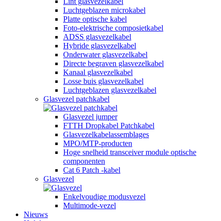
Lint glasvezelkabel
Luchtgeblazen microkabel
Platte optische kabel
Foto-elektrische composietkabel
ADSS glasvezelkabel
Hybride glasvezelkabel
Onderwater glasvezelkabel
Directe begraven glasvezelkabel
Kanaal glasvezelkabel
Losse buis glasvezelkabel
Luchtgeblazen glasvezelkabel
Glasvezel patchkabel
Glasvezel jumper
FTTH Dropkabel Patchkabel
Glasvezelkabelassemblages
MPO/MTP-producten
Hoge snelheid transceiver module optische
componenten
Cat 6 Patch -kabel
Glasvezel
Enkelvoudige modusvezel
Multimode-vezel
Nieuws