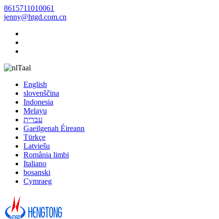
8615711010061
jenny@htgd.com.cn
Taal
English
slovenščina
Indonesia
Melayu
עברית
Gaeilgenah Éireann
Türkçe
Latviešu
România limbi
Italiano
bosanski
Cymraeg